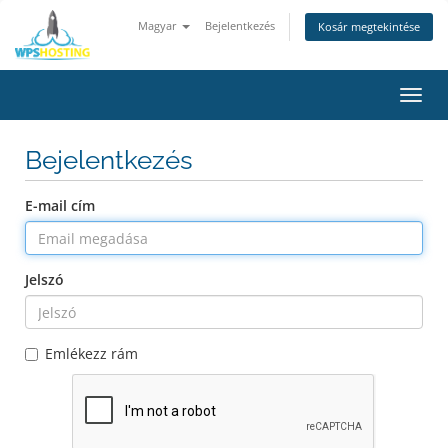
Magyar
Bejelentkezés
Kosár megtekintése
Váltá
a
navig
Bejelentkezés
E-mail cím
Jelszó
Emlékezz rám