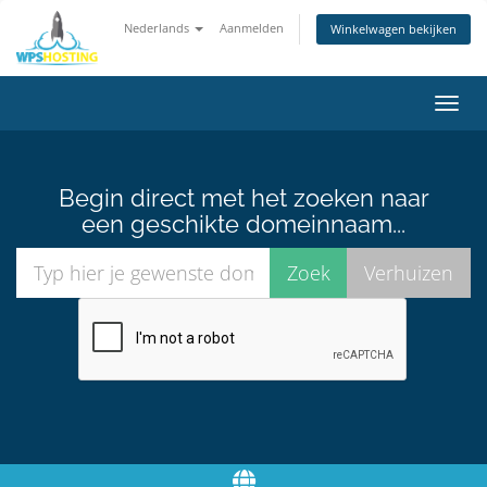
Nederlands
Aanmelden
Winkelwagen bekijken
Navig
in-/u
Begin direct met het zoeken naar
een geschikte domeinnaam...