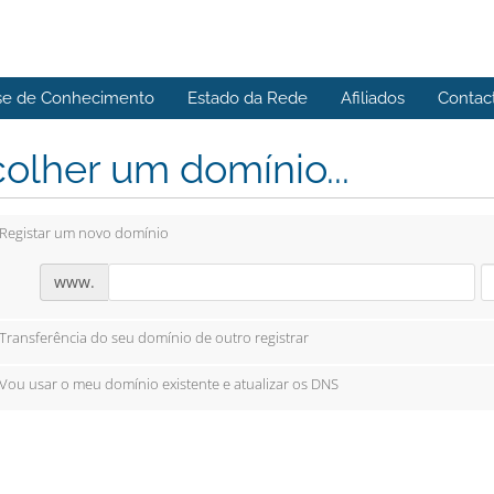
se de Conhecimento
Estado da Rede
Afiliados
Contac
olher um domínio...
Registar um novo domínio
www.
Transferência do seu domínio de outro registrar
Vou usar o meu domínio existente e atualizar os DNS